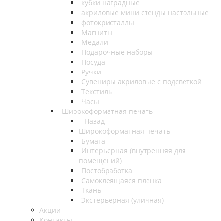
кубки наградные
акриловые мини стенды настольные
фотокристаллы
Магниты
Медали
Подарочные наборы
Посуда
Ручки
Сувениры акриловые с подсветкой
Текстиль
Часы
Широкоформатная печать
Назад
Широкоформатная печать
Бумага
Интерьерная (внутренняя для
помещений)
Постобработка
Самоклеящаяся пленка
Ткань
Экстерьерная (уличная)
Акции
Контакты