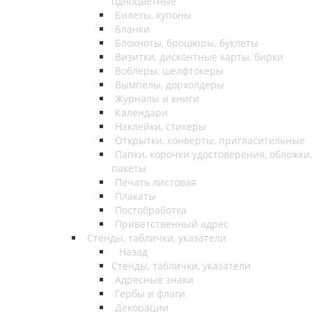
одноцветные
Билеты, купоны
Бланки
Блокноты, брошюры, буклеты
Визитки, дисконтные карты, бирки
Воблеры, шелфтокеры
Вымпелы, дорхолдеры
Журналы и книги
Календари
Наклейки, стикеры
Открытки, конверты, пригласительные
Папки, корочки удостоверения, обложки,
пакеты
Печать листовая
Плакаты
Постобработка
Приветственный адрес
Стенды, таблички, указатели
Назад
Стенды, таблички, указатели
Адресные знаки
Гербы и флаги
Декорации