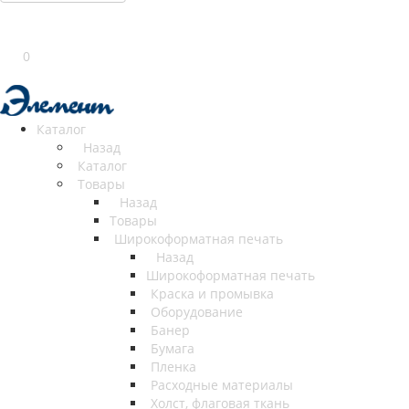
0
Каталог
Назад
Каталог
Товары
Назад
Товары
Широкоформатная печать
Назад
Широкоформатная печать
Краска и промывка
Оборудование
Банер
Бумага
Пленка
Расходные материалы
Холст, флаговая ткань