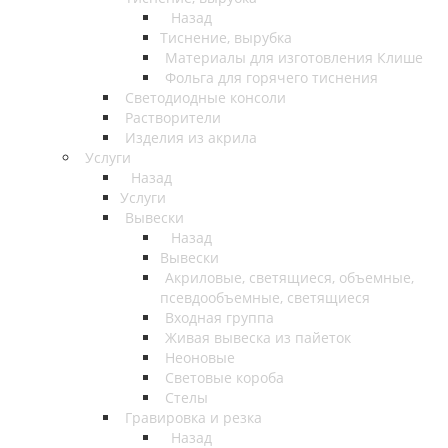
Назад
Тиснение, вырубка
Материалы для изготовления Клише
Фольга для горячего тиснения
Светодиодные консоли
Растворители
Изделия из акрила
Услуги
Назад
Услуги
Вывески
Назад
Вывески
Акриловые, светящиеся, объемные,
псевдообъемные, светящиеся
Входная группа
Живая вывеска из пайеток
Неоновые
Световые короба
Стелы
Гравировка и резка
Назад