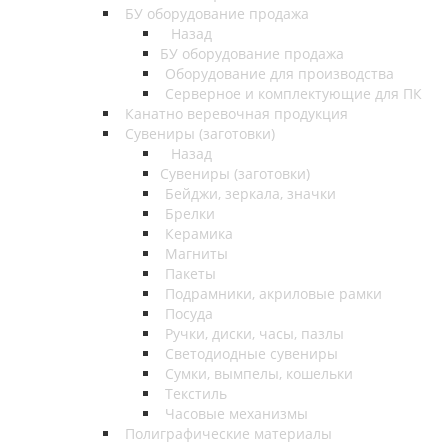
БУ оборудование продажа
Назад
БУ оборудование продажа
Оборудование для производства
Серверное и комплектующие для ПК
Канатно веревочная продукция
Сувениры (заготовки)
Назад
Сувениры (заготовки)
Бейджи, зеркала, значки
Брелки
Керамика
Магниты
Пакеты
Подрамники, акриловые рамки
Посуда
Ручки, диски, часы, пазлы
Светодиодные сувениры
Сумки, вымпелы, кошельки
Текстиль
Часовые механизмы
Полиграфические материалы