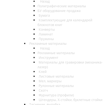
Назад
Полиграфические материалы
БУ оборудование продажа
Бумага
Комплектующие для календарей
блокнотов книг
Конверты
Ламинат
Пружины
Рекламные материалы
Назад
Рекламные материалы
Инструмент
Материалы для гравировки (механика-
лазер)
Клей
Листовые материалы
Мел, маркеры
Рулонные материалы
Скотч
Фурнитура (профили)
Штендеры, Х-стойки, буклетные стойки
Тиснение, вырубка