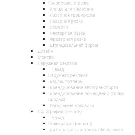
Гравировка и резка
Клише для тиснения
Лазерная гравировка
Лазерная резка
Номерки
Плотерная резка
Фрезерная резка
Штанцевальная форма
Дизайн
Монтаж
Наружная реклама
Назад
Наружная реклама
Баблы, топперы
Брендирование автотранспорта
Брендирование помещений (точки
продаж)
Напольные наклейки
Полиграфия (печать)
Назад
Полиграфия (печать)
ризография: листовки, обьявления