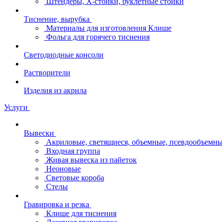
Штендеры, Х-стойки, буклетные стойки
Тиснение, вырубка
Материалы для изготовления Клише
Фольга для горячего тиснения
Светодиодные консоли
Растворители
Изделия из акрила
Услуги
Вывески
Акриловые, светящиеся, объемные, псевдообъемны
Входная группа
Живая вывеска из пайеток
Неоновые
Световые короба
Стелы
Гравировка и резка
Клише для тиснения