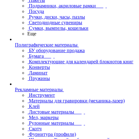
Пакеты
Подрамники, акриловые рамки
Посуда
Ручки, диски, часы, пазлы
Светодиодные сувениры
Сумки, вымпелы, кошельки
Еще
Полиграфические материалы
БУ оборудование продажа
Бумага
Комплектующие для календарей блокнотов книг
Конверты
Ламинат
Пружины
Рекламные материалы
Инструмент
Материалы для гравировки (механика-лазер)
Клей
Листовые материалы
Мел, маркеры
Рулонные материалы
Скотч
Фурнитура (профили)