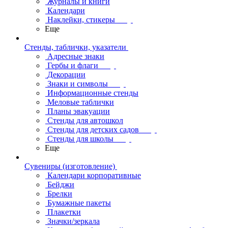
Журналы и книги
Календари
Наклейки, стикеры
Еще
Стенды, таблички, указатели
Адресные знаки
Гербы и флаги
Декорации
Знаки и символы
Информационные стенды
Меловые таблички
Планы эвакуации
Стенды для автошкол
Стенды для детских садов
Стенды для школы
Еще
Сувениры (изготовление)
Календари корпоративные
Бейджи
Брелки
Бумажные пакеты
Плакетки
Значки/зеркала