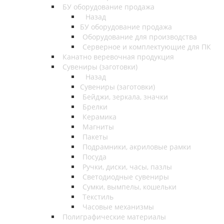
БУ оборудование продажа
Назад
БУ оборудование продажа
Оборудование для производства
Серверное и комплектующие для ПК
Канатно веревочная продукция
Сувениры (заготовки)
Назад
Сувениры (заготовки)
Бейджи, зеркала, значки
Брелки
Керамика
Магниты
Пакеты
Подрамники, акриловые рамки
Посуда
Ручки, диски, часы, пазлы
Светодиодные сувениры
Сумки, вымпелы, кошельки
Текстиль
Часовые механизмы
Полиграфические материалы