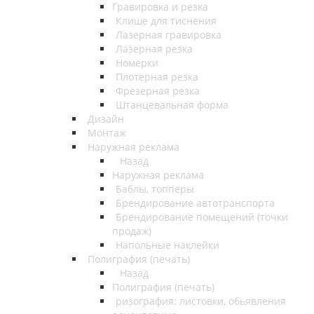
Гравировка и резка
Клише для тиснения
Лазерная гравировка
Лазерная резка
Номерки
Плотерная резка
Фрезерная резка
Штанцевальная форма
Дизайн
Монтаж
Наружная реклама
Назад
Наружная реклама
Баблы, топперы
Брендирование автотранспорта
Брендирование помещений (точки
продаж)
Напольные наклейки
Полиграфия (печать)
Назад
Полиграфия (печать)
ризография: листовки, обьявления