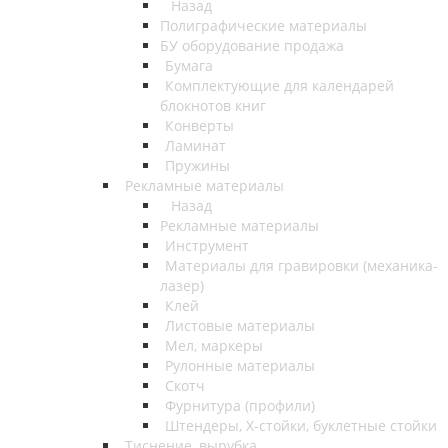
Назад
Полиграфические материалы
БУ оборудование продажа
Бумага
Комплектующие для календарей
блокнотов книг
Конверты
Ламинат
Пружины
Рекламные материалы
Назад
Рекламные материалы
Инструмент
Материалы для гравировки (механика-
лазер)
Клей
Листовые материалы
Мел, маркеры
Рулонные материалы
Скотч
Фурнитура (профили)
Штендеры, Х-стойки, буклетные стойки
Тиснение, вырубка