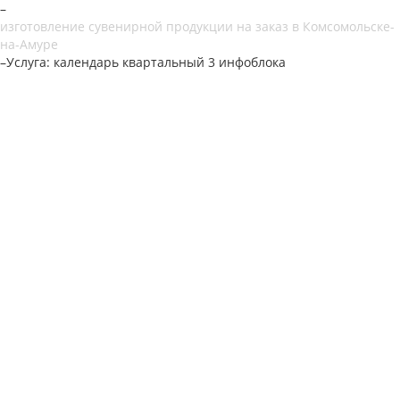
–
изготовление сувенирной продукции на заказ в Комсомольске-
на-Амуре
–
Услуга: календарь квартальный 3 инфоблока