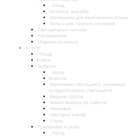
Назад
Тиснение, вырубка
Материалы для изготовления Клише
Фольга для горячего тиснения
Светодиодные консоли
Растворители
Изделия из акрила
Услуги
Назад
Услуги
Вывески
Назад
Вывески
Акриловые, светящиеся, объемные,
псевдообъемные, светящиеся
Входная группа
Живая вывеска из пайеток
Неоновые
Световые короба
Стелы
Гравировка и резка
Назад