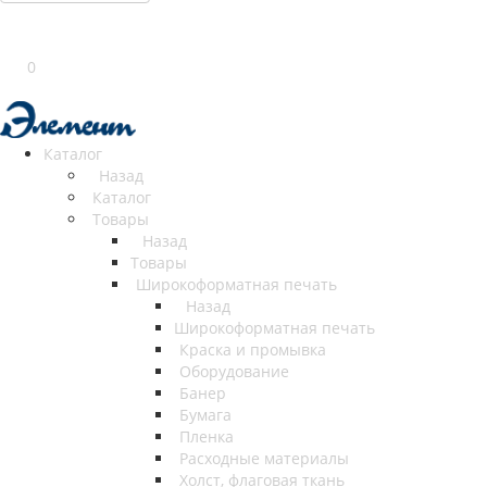
0
Каталог
Назад
Каталог
Товары
Назад
Товары
Широкоформатная печать
Назад
Широкоформатная печать
Краска и промывка
Оборудование
Банер
Бумага
Пленка
Расходные материалы
Холст, флаговая ткань