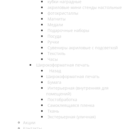
кубки наградные
акриловые мини стенды настольные
фотокристаллы
Магниты
Медали
Подарочные наборы
Посуда
Ручки
Сувениры акриловые с подсветкой
Текстиль
Часы
Широкоформатная печать
Назад
Широкоформатная печать
Бумага
Интерьерная (внутренняя для
помещений)
Постобработка
Самоклеящаяся пленка
Ткань
Экстерьерная (уличная)
Акции
Контакты