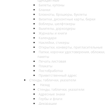
одноцветные
Билеты, купоны
Бланки
Блокноты, брошюры, буклеты
Визитки, дисконтные карты, бирки
Воблеры, шелфтокеры
Вымпелы, дорхолдеры
Журналы и книги
Календари
Наклейки, стикеры
Открытки, конверты, пригласительные
Папки, корочки удостоверения, обложки,
пакеты
Печать листовая
Плакаты
Постобработка
Приветственный адрес
Стенды, таблички, указатели
Назад
Стенды, таблички, указатели
Адресные знаки
Гербы и флаги
Декорации