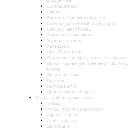
одноцветные
Билеты, купоны
Бланки
Блокноты, брошюры, буклеты
Визитки, дисконтные карты, бирки
Воблеры, шелфтокеры
Вымпелы, дорхолдеры
Журналы и книги
Календари
Наклейки, стикеры
Открытки, конверты, пригласительные
Папки, корочки удостоверения, обложки,
пакеты
Печать листовая
Плакаты
Постобработка
Приветственный адрес
Стенды, таблички, указатели
Назад
Стенды, таблички, указатели
Адресные знаки
Гербы и флаги
Декорации