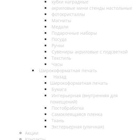
кубки наградные
акриловые мини стенды настольные
фотокристаллы
Магниты
Медали
Подарочные наборы
Посуда
Ручки
Сувениры акриловые с подсветкой
Текстиль
Часы
Широкоформатная печать
Назад
Широкоформатная печать
Бумага
Интерьерная (внутренняя для
помещений)
Постобработка
Самоклеящаяся пленка
Ткань
Экстерьерная (уличная)
Акции
Контакты