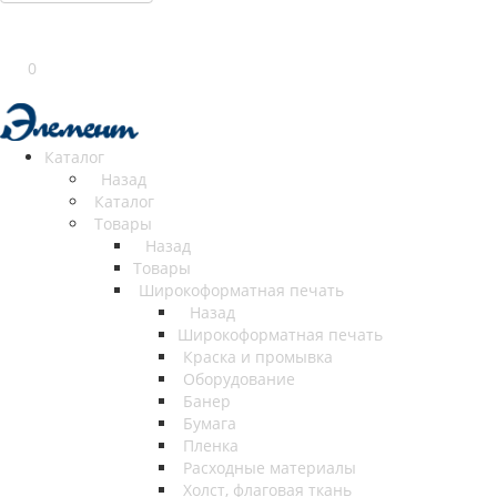
0
Каталог
Назад
Каталог
Товары
Назад
Товары
Широкоформатная печать
Назад
Широкоформатная печать
Краска и промывка
Оборудование
Банер
Бумага
Пленка
Расходные материалы
Холст, флаговая ткань