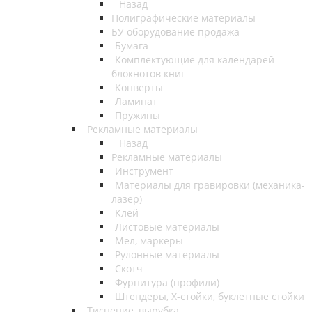
Назад
Полиграфические материалы
БУ оборудование продажа
Бумага
Комплектующие для календарей
блокнотов книг
Конверты
Ламинат
Пружины
Рекламные материалы
Назад
Рекламные материалы
Инструмент
Материалы для гравировки (механика-
лазер)
Клей
Листовые материалы
Мел, маркеры
Рулонные материалы
Скотч
Фурнитура (профили)
Штендеры, Х-стойки, буклетные стойки
Тиснение, вырубка