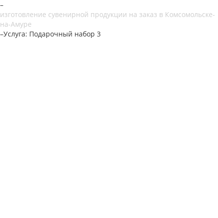
–
изготовление сувенирной продукции на заказ в Комсомольске-
на-Амуре
–
Услуга: Подарочный набор 3