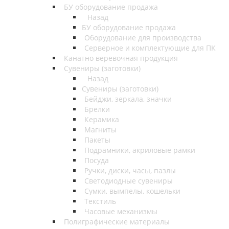
БУ оборудование продажа
Назад
БУ оборудование продажа
Оборудование для производства
Серверное и комплектующие для ПК
Канатно веревочная продукция
Сувениры (заготовки)
Назад
Сувениры (заготовки)
Бейджи, зеркала, значки
Брелки
Керамика
Магниты
Пакеты
Подрамники, акриловые рамки
Посуда
Ручки, диски, часы, пазлы
Светодиодные сувениры
Сумки, вымпелы, кошельки
Текстиль
Часовые механизмы
Полиграфические материалы