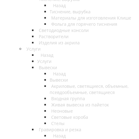
Назад
Тиснение, вырубка
Материалы для изготовления Клише
Фольга для горячего тиснения
Светодиодные консоли
Растворители
Изделия из акрила
Услуги
Назад
Услуги
Вывески
Назад
Вывески
Акриловые, светящиеся, объемные,
псевдообъемные, светящиеся
Входная группа
Живая вывеска из пайеток
Неоновые
Световые короба
Стелы
Гравировка и резка
Назад