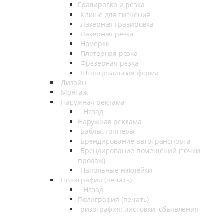
Гравировка и резка
Клише для тиснения
Лазерная гравировка
Лазерная резка
Номерки
Плотерная резка
Фрезерная резка
Штанцевальная форма
Дизайн
Монтаж
Наружная реклама
Назад
Наружная реклама
Баблы, топперы
Брендирование автотранспорта
Брендирование помещений (точки
продаж)
Напольные наклейки
Полиграфия (печать)
Назад
Полиграфия (печать)
ризография: листовки, обьявления